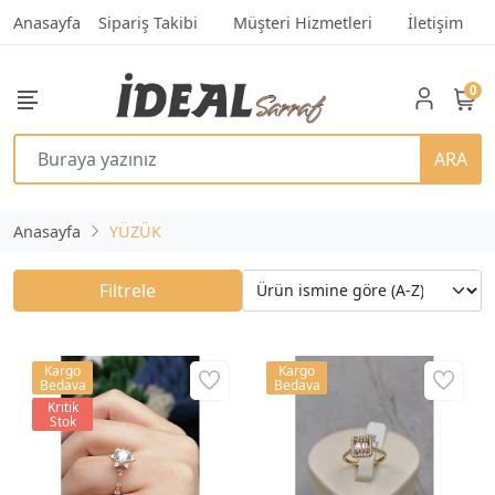
Anasayfa
Sipariş Takibi
Müşteri Hizmetleri
İletişim
0
ARA
Anasayfa
YÜZÜK
Filtrele
Kargo
Kargo
Bedava
Bedava
Kritik
Stok