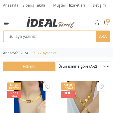
Anasayfa
Sipariş Takibi
Müşteri Hizmetleri
İletişim
0
ARA
Anasayfa
SET
22 Ayar Set
Filtrele
Kargo
Kargo
Bedava
Bedava
Kritik
Kritik
Stok
Stok