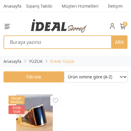
Anasayfa
Sipariş Takibi
Müşteri Hizmetleri
İletişim
0
ARA
Anasayfa
YÜZÜK
Erkek Yüzük
Filtrele
Kargo
Bedava
Kritik
Stok