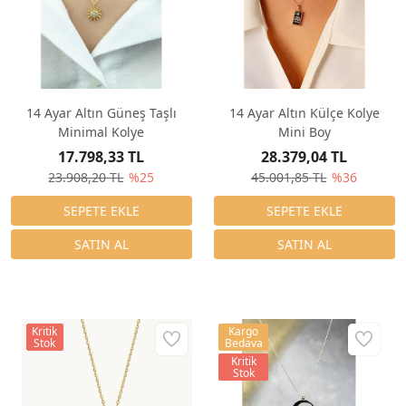
14 Ayar Altın Güneş Taşlı
14 Ayar Altın Külçe Kolye
Minimal Kolye
Mini Boy
17.798,33 TL
28.379,04 TL
23.908,20 TL
%25
45.001,85 TL
%36
Kritik
Kargo
Stok
Bedava
Kritik
Stok