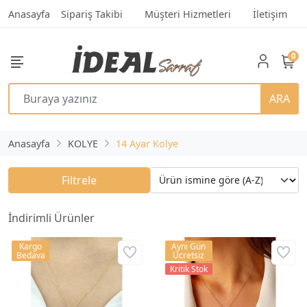
Anasayfa
Sipariş Takibi
Müşteri Hizmetleri
İletişim
0
ARA
Anasayfa
KOLYE
14 Ayar Kolye
Filtrele
İndirimli Ürünler
Kargo
Aynı Gün
Bedava
Ücretsiz
Kritik Stok