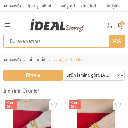
Anasayfa
Sipariş Takibi
Müşteri Hizmetleri
İletişim
0
ARA
Anasayfa
BİLEKLİK
22 Ayar Bileklik
Filtrele
İndirimli Ürünler
Kritik
Kritik
Stok
Stok