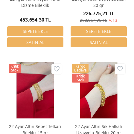
Dizme Bileklik
20 gr
226.775,21 TL
453.654,30 TL
262.957,76 TL
%13
Kritik
Kargo
Stok
Bedava
Kritik
Stok
22 Ayar Altın Sepet Telkari
22 Ayar Altın Sık Halkalı
Bileklik 15 gr
Uzayyolu Bileklik 20 gr