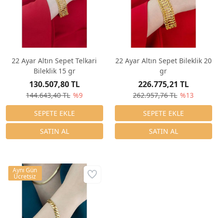
22 Ayar Altın Sepet Telkari
22 Ayar Altın Sepet Bileklik 20
Bileklik 15 gr
gr
130.507,80 TL
226.775,21 TL
144.643,40 TL
%9
262.957,76 TL
%13
Aynı Gün
Ücretsiz