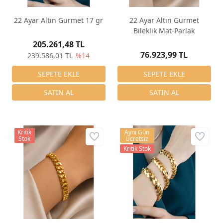
22 Ayar Altın Gurmet 17 gr
22 Ayar Altın Gurmet
Bileklik Mat-Parlak
205.261,48 TL
76.923,99 TL
239.586,01 TL
%14
Kritik
Aynı Gün
Stok
Ücretsiz
Kritik Stok