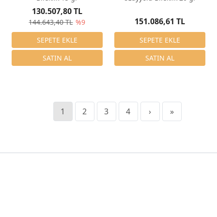
130.507,80 TL
151.086,61 TL
144.643,40 TL
%9
1
2
3
4
›
»