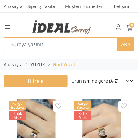
Anasayfa
Sipariş Takibi
Müşteri Hizmetleri
İletişim
0
ARA
Anasayfa
YÜZÜK
Harf Yüzük
Filtrele
Kargo
Kargo
Bedava
Bedava
Kritik
Kritik
Stok
Stok