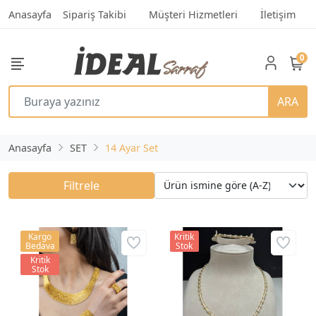
Anasayfa
Sipariş Takibi
Müşteri Hizmetleri
İletişim
0
ARA
Anasayfa
SET
14 Ayar Set
Filtrele
Kargo
Kritik
Bedava
Stok
Kritik
Stok