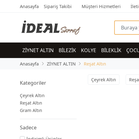
Anasayfa
Sipariş Takibi
Müşteri Hizmetleri
İlet
ZİYNET ALTIN
BİLEZİK
KOLYE
BİLEKLİK
ÇOC
Anasayfa
ZİYNET ALTIN
Reşat Altın
Çeyrek Altın
Reşa
Kategoriler
Çeyrek Altın
Reşat Altın
Gram Altın
Sadece
İndirimli Ürünler