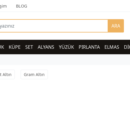
işim
BLOG
ARA
UK
KÜPE
SET
ALYANS
YÜZÜK
PIRLANTA
ELMAS
Dİ
t Altın
Gram Altın