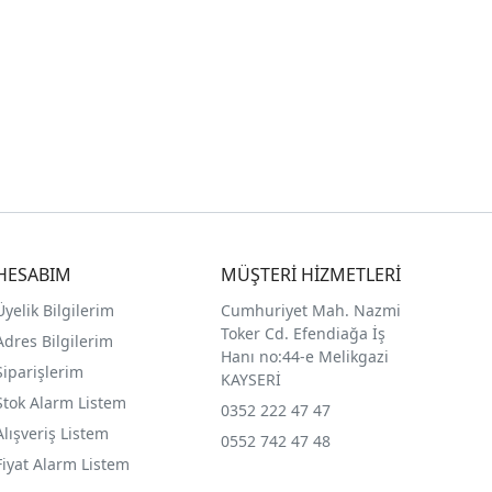
HESABIM
MÜŞTERİ HİZMETLERİ
Üyelik Bilgilerim
Cumhuriyet Mah. Nazmi
Toker Cd. Efendiağa İş
Adres Bilgilerim
Hanı no:44-e Melikgazi
Siparişlerim
KAYSERİ
Stok Alarm Listem
0352 222 47 47
Alışveriş Listem
0552 742 47 48
Fiyat Alarm Listem