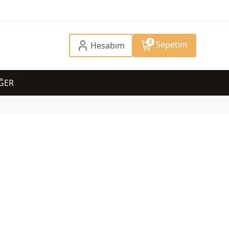
0
Sepetim
Hesabım
ĞER