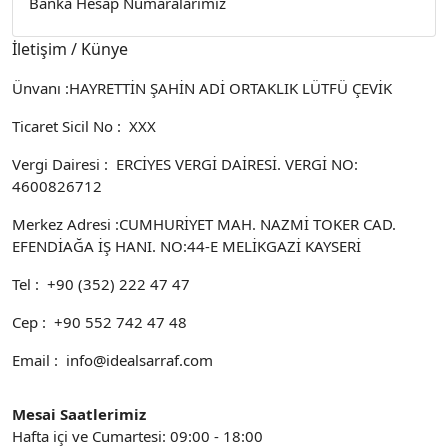
Banka Hesap Numaralarımız
İletişim / Künye
Ünvanı :
HAYRETTİN ŞAHİN ADİ ORTAKLIK LÜTFÜ ÇEVİK
Ticaret Sicil No :
XXX
Vergi Dairesi :
ERCİYES VERGİ DAİRESİ. VERGİ NO:
4600826712
Merkez Adresi :
CUMHURİYET MAH. NAZMİ TOKER CAD.
EFENDİAĞA İŞ HANI. NO:44-E MELİKGAZİ KAYSERİ
Tel :
+90 (352) 222 47 47
Cep :
+90 552 742 47 48
Email :
info@idealsarraf.com
Mesai Saatlerimiz
Hafta içi ve Cumartesi: 09:00 - 18:00