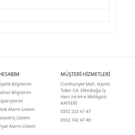
HESABIM
MÜŞTERİ HİZMETLERİ
Üyelik Bilgilerim
Cumhuriyet Mah. Nazmi
Toker Cd. Efendiağa İş
Adres Bilgilerim
Hanı no:44-e Melikgazi
Siparişlerim
KAYSERİ
Stok Alarm Listem
0352 222 47 47
Alışveriş Listem
0552 742 47 48
Fiyat Alarm Listem