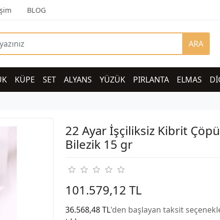
işim
BLOG
ARA
UK
KÜPE
SET
ALYANS
YÜZÜK
PIRLANTA
ELMAS
Dİ
22 Ayar İşçiliksiz Kibrit Çöpü
Bilezik 15 gr
101.579,12 TL
36.568,48 TL
'den başlayan taksit seçenekle