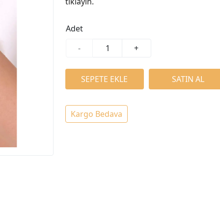
tıklayın.
Adet
-
+
Kargo Bedava