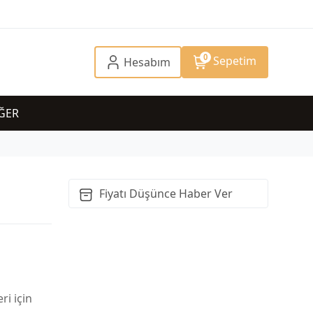
0
Sepetim
Hesabım
ĞER
Fiyatı Düşünce Haber Ver
ri için