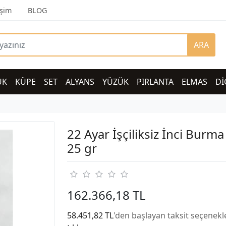
işim
BLOG
ARA
UK
KÜPE
SET
ALYANS
YÜZÜK
PIRLANTA
ELMAS
Dİ
22 Ayar İşçiliksiz İnci Burma
25 gr
162.366,18 TL
58.451,82 TL
'den başlayan taksit seçenekle