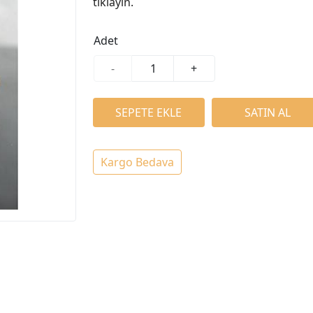
tıklayın.
Adet
-
+
Kargo Bedava