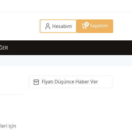
0
Sepetim
Hesabım
ĞER
Fiyatı Düşünce Haber Ver
eri için