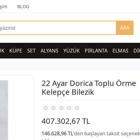
işim
BLOG
ARA
UK
KÜPE
SET
ALYANS
YÜZÜK
PIRLANTA
ELMAS
Dİ
22 Ayar Dorica Toplu Örme
Kelepçe Bilezik
407.302,67 TL
146.628,96 TL
'den başlayan taksit seçenekl