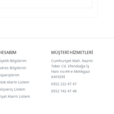
HESABIM
MÜŞTERİ HİZMETLERİ
Üyelik Bilgilerim
Cumhuriyet Mah. Nazmi
Toker Cd. Efendiağa İş
Adres Bilgilerim
Hanı no:44-e Melikgazi
Siparişlerim
KAYSERİ
Stok Alarm Listem
0352 222 47 47
Alışveriş Listem
0552 742 47 48
Fiyat Alarm Listem