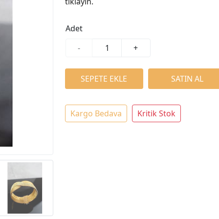
tıklayın.
Adet
-
+
Kargo Bedava
Kritik Stok