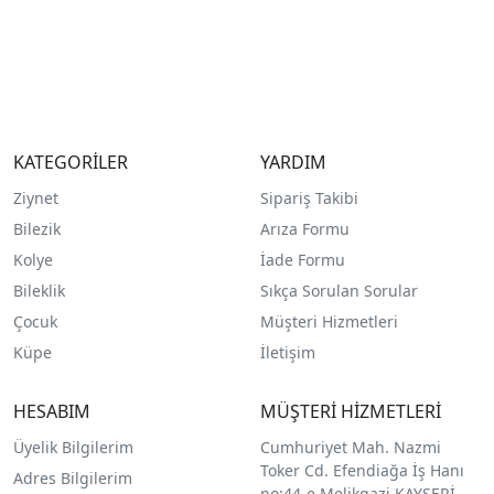
KATEGORİLER
YARDIM
Ziynet
Sipariş Takibi
Bilezik
Arıza Formu
Kolye
İade Formu
Bileklik
Sıkça Sorulan Sorular
Çocuk
Müşteri Hizmetleri
Küpe
İletişim
HESABIM
MÜŞTERİ HİZMETLERİ
Üyelik Bilgilerim
Cumhuriyet Mah. Nazmi
Toker Cd. Efendiağa İş Hanı
Adres Bilgilerim
no:44-e Melikgazi KAYSERİ