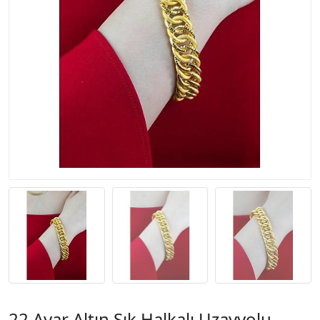
22 Ayar Altın Sık Halkalı Uzayyolu