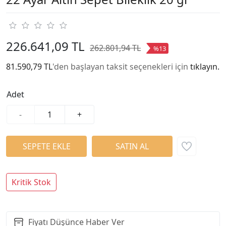
226.641,09 TL
262.801,94 TL
%13
81.590,79 TL
'den başlayan taksit seçenekleri için
tıklayın.
Adet
-
+
Kritik Stok
Fiyatı Düşünce Haber Ver