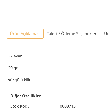
Ürün Açıklaması
Taksit / Ödeme Seçenekleri
Ürü
22 ayar
20 gr
sürgülü kilit
Diğer Özellikler
Stok Kodu
0009713