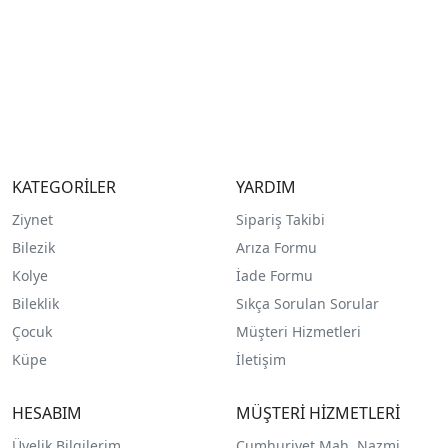
KATEGORİLER
YARDIM
Ziynet
Sipariş Takibi
Bilezik
Arıza Formu
Kolye
İade Formu
Bileklik
Sıkça Sorulan Sorular
Çocuk
Müşteri Hizmetleri
Küpe
İletişim
HESABIM
MÜŞTERİ HİZMETLERİ
Üyelik Bilgilerim
Cumhuriyet Mah. Nazmi