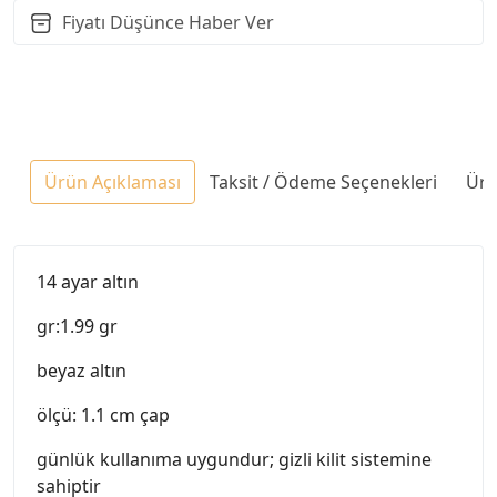
Fiyatı Düşünce Haber Ver
Ürün Açıklaması
Taksit / Ödeme Seçenekleri
Ürü
14 ayar altın
gr:1.99 gr
beyaz altın
ölçü: 1.1 cm çap
günlük kullanıma uygundur; gizli kilit sistemine
sahiptir