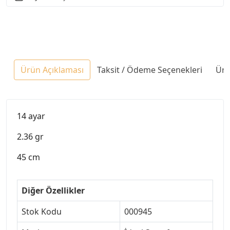
Ürün Açıklaması
Taksit / Ödeme Seçenekleri
Ürü
14 ayar
2.36 gr
45 cm
Diğer Özellikler
Stok Kodu
000945