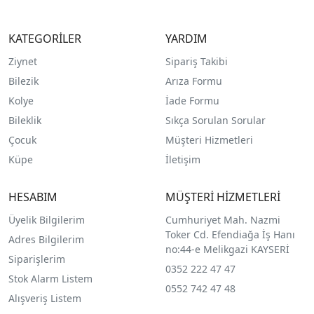
KATEGORİLER
YARDIM
Ziynet
Sipariş Takibi
Bilezik
Arıza Formu
Kolye
İade Formu
Bileklik
Sıkça Sorulan Sorular
Çocuk
Müşteri Hizmetleri
Küpe
İletişim
HESABIM
MÜŞTERİ HİZMETLERİ
Üyelik Bilgilerim
Cumhuriyet Mah. Nazmi
Toker Cd. Efendiağa İş Hanı
Adres Bilgilerim
no:44-e Melikgazi KAYSERİ
Siparişlerim
0352 222 47 47
Stok Alarm Listem
0552 742 47 48
Alışveriş Listem