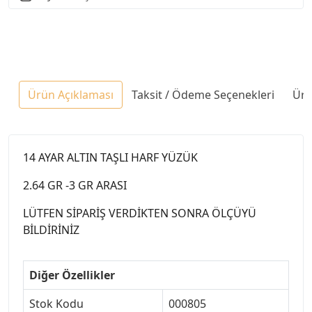
Ürün Açıklaması
Taksit / Ödeme Seçenekleri
Ürü
14 AYAR ALTIN TAŞLI HARF YÜZÜK
2.64 GR -3 GR ARASI
LÜTFEN SİPARİŞ VERDİKTEN SONRA ÖLÇÜYÜ
BİLDİRİNİZ
Diğer Özellikler
Stok Kodu
000805