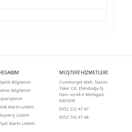
HESABIM
MÜŞTERİ HİZMETLERİ
Üyelik Bilgilerim
Cumhuriyet Mah. Nazmi
Toker Cd. Efendiağa İş
Adres Bilgilerim
Hanı no:44-e Melikgazi
Siparişlerim
KAYSERİ
Stok Alarm Listem
0352 222 47 47
Alışveriş Listem
0552 742 47 48
Fiyat Alarm Listem