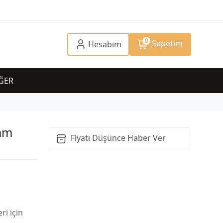
0
Sepetim
Hesabım
ĞER
Tam
Fiyatı Düşünce Haber Ver
ri için