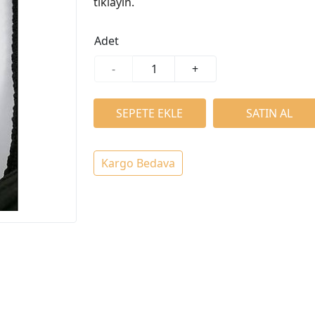
tıklayın.
Adet
-
+
Kargo Bedava