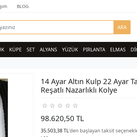
işim
BLOG
ARA
UK
KÜPE
SET
ALYANS
YÜZÜK
PIRLANTA
ELMAS
Dİ
14 Ayar Altın Kulp 22 Ayar 
Reşatlı Nazarlıklı Kolye
98.620,50 TL
35.503,38 TL
'den başlayan taksit seçenekle