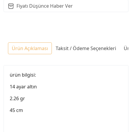
Fiyatı Düşünce Haber Ver
Ürün Açıklaması
Taksit / Ödeme Seçenekleri
Ürü
ürün bilgisi:
14 ayar altın
2.26 gr
45 cm