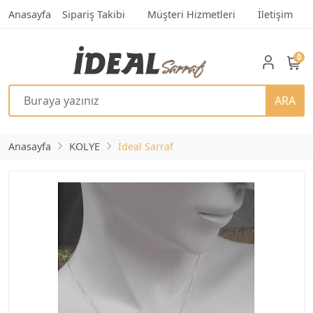
Anasayfa
Sipariş Takibi
Müşteri Hizmetleri
İletişim
0
ARA
Anasayfa
KOLYE
İdeal Sarraf