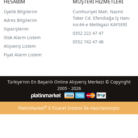
HESABIM
MÜŞTERİ HİZMETLERİ
Üyelik Bilgilerim
Cumhuriyet Mah. Nazmi
Toker Cd. Efendiağa İş Hanı
Adres Bilgilerim
no:44-e Melikgazi KAYSERİ
Siparişlerim
0352 222 47 47
Stok Alarm Listem
0552 742 47 48
Alışveriş Listem
Fiyat Alarm Listem
Türkiye'nin En Başarılı Online Alışveriş Merkezi © Copyright
2005 - 2026
®
PlatinMarket
E-Ticaret Sistemi
İle Hazırlanmıştır.