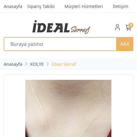
Anasayfa
Sipariş Takibi
Müşteri Hizmetleri
İletişim
0
ARA
Anasayfa
KOLYE
İdeal Sarraf