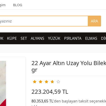
işim
BLOG
ARA
UK
KÜPE
SET
ALYANS
YÜZÜK
PIRLANTA
ELMAS
Dİ
22 Ayar Altın Uzay Yolu Bilek
gr
223.204,59 TL
80.353,65 TL
'den başlayan taksit seçenekle