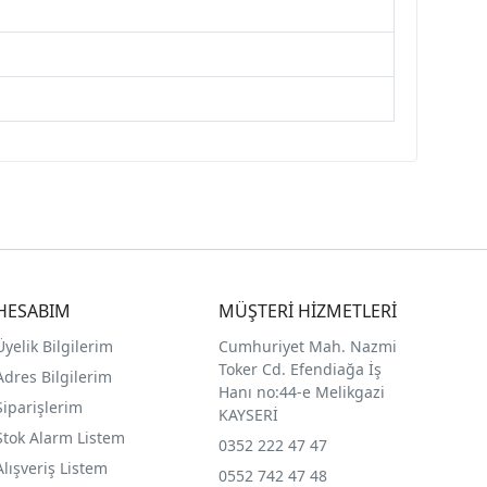
HESABIM
MÜŞTERİ HİZMETLERİ
Üyelik Bilgilerim
Cumhuriyet Mah. Nazmi
Toker Cd. Efendiağa İş
Adres Bilgilerim
Hanı no:44-e Melikgazi
Siparişlerim
KAYSERİ
Stok Alarm Listem
0352 222 47 47
Alışveriş Listem
0552 742 47 48