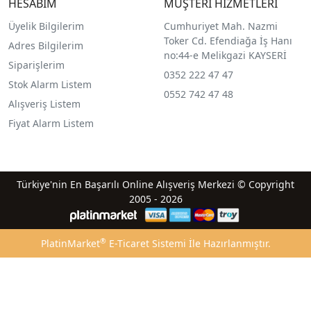
HESABIM
MÜŞTERİ HİZMETLERİ
Üyelik Bilgilerim
Cumhuriyet Mah. Nazmi
Toker Cd. Efendiağa İş Hanı
Adres Bilgilerim
no:44-e Melikgazi KAYSERİ
Siparişlerim
0352 222 47 47
Stok Alarm Listem
0552 742 47 48
Alışveriş Listem
Fiyat Alarm Listem
Türkiye'nin En Başarılı Online Alışveriş Merkezi © Copyright
2005 - 2026
®
PlatinMarket
E-Ticaret Sistemi
İle Hazırlanmıştır.