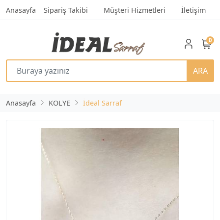
Anasayfa
Sipariş Takibi
Müşteri Hizmetleri
İletişim
0
ARA
Anasayfa
KOLYE
İdeal Sarraf