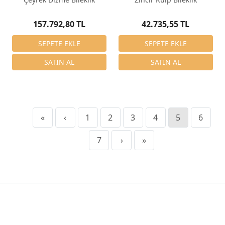
157.792,80 TL
42.735,55 TL
«
‹
1
2
3
4
5
6
7
›
»