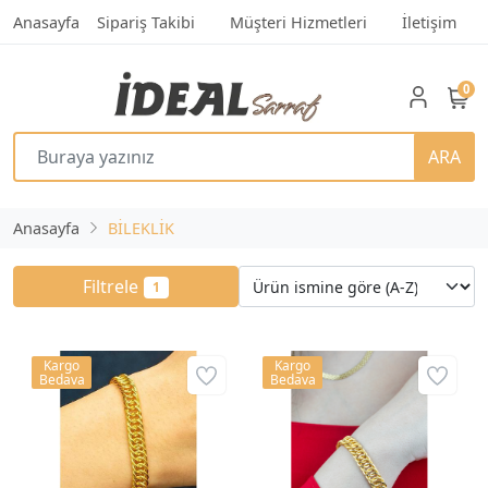
Anasayfa
Sipariş Takibi
Müşteri Hizmetleri
İletişim
0
ARA
Anasayfa
BİLEKLİK
Filtrele
1
Kargo
Kargo
Bedava
Bedava